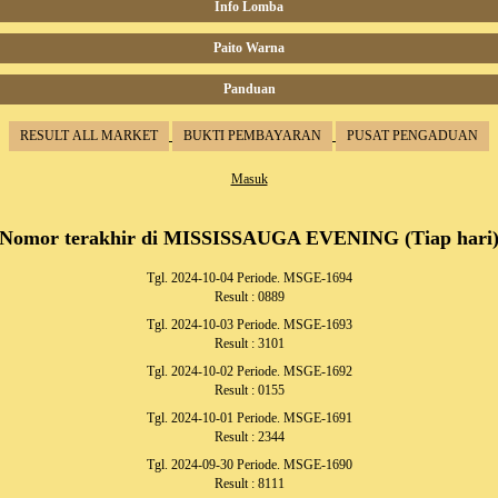
Info Lomba
Paito Warna
Panduan
RESULT ALL MARKET
BUKTI PEMBAYARAN
PUSAT PENGADUAN
Masuk
Nomor terakhir di MISSISSAUGA EVENING (Tiap hari
Tgl. 2024-10-04 Periode. MSGE-1694
Result : 0889
Tgl. 2024-10-03 Periode. MSGE-1693
Result : 3101
Tgl. 2024-10-02 Periode. MSGE-1692
Result : 0155
Tgl. 2024-10-01 Periode. MSGE-1691
Result : 2344
Tgl. 2024-09-30 Periode. MSGE-1690
Result : 8111